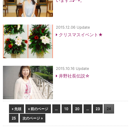
います♫♪*+;
2015.12.06 Update
クリスマスイベント★
2015.10.16 Update
井野社長伝説☆
« 先頭
« 前のページ
...
10
20
...
23
24
25
次のページ »