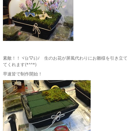
素敵！！ヾ(≧▽≦)ﾉ 生のお花が屏風代わりにお雛様を引き立て
てくれます(*^^*)
早速皆で制作開始！