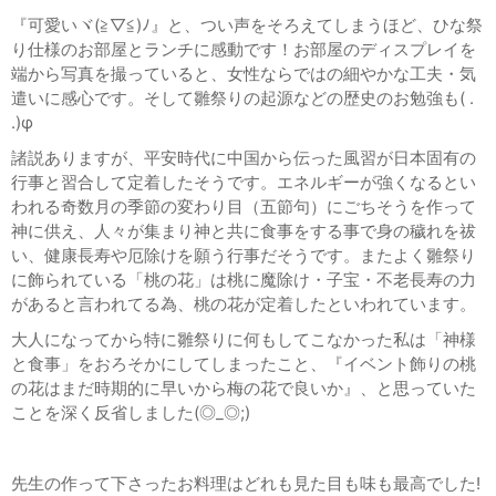
『可愛いヾ(≧▽≦)ﾉ』と、つい声をそろえてしまうほど、ひな祭
り仕様のお部屋とランチに感動です！お部屋のディスプレイを
端から写真を撮っていると、女性ならではの細やかな工夫・気
遣いに感心です。そして雛祭りの起源などの歴史のお勉強も( .
.)φ
諸説ありますが、平安時代に中国から伝った風習が日本固有の
行事と習合して定着したそうです。エネルギーが強くなるとい
われる奇数月の季節の変わり目（五節句）にごちそうを作って
神に供え、人々が集まり神と共に食事をする事で身の穢れを祓
い、健康長寿や厄除けを願う行事だそうです。またよく雛祭り
に飾られている「桃の花」は桃に魔除け・子宝・不老長寿の力
があると言われてる為、桃の花が定着したといわれています。
大人になってから特に雛祭りに何もしてこなかった私は「神様
と食事」をおろそかにしてしまったこと、『イベント飾りの桃
の花はまだ時期的に早いから梅の花で良いか』、と思っていた
ことを深く反省しました(◎_◎;)
先生の作って下さったお料理はどれも見た目も味も最高でした!