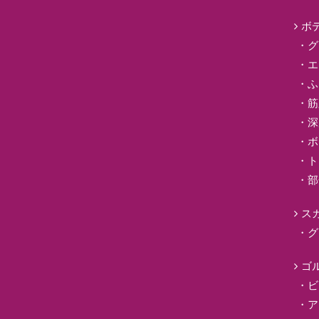
ボ
グ
エ
ふ
筋
深
ボ
ト
部
ス
グ
ゴ
ビ
ア