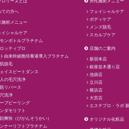
ャロリーヌとは
男性施術メニュー
めての方へ
フェイシャルケア
ボディケア
性施術メニュー
メンズ脱毛
ェイシャルケア
スカルプケア
モンボトルプラチナム
ロッティプロ
店舗のご案内
ト由来幹細胞培養液導入プラチナム
新宿本店
肌脱毛
銀座並木通り店
ェイスビートダンス
池袋店
人の毛穴洗浄
立川店
筋リバース
横浜店
穴洗浄
大宮店
ーブピーリング
エステプロ・ラボ 
ンダモリフト
顔爽快（びがんそうかい）
オリジナル化粧品
ンナーリフトプラチナム