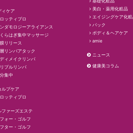
基礎化粧品
美白・薬用化粧品
ディケア
エイジングケア化粧
ロッティプロ
パック
ンダモロジーアライアンス
ボディ＆ヘアケア
くらはぎ集中マッサージ
amie
膜リリース
層リンパアタック
ニュース
ディメイクリンパ
健康美コラム
リプルリンパ
分集中
カルプケア
ロッティプロ
ルファーズエステ
フォー・ゴルフ
フター・ゴルフ