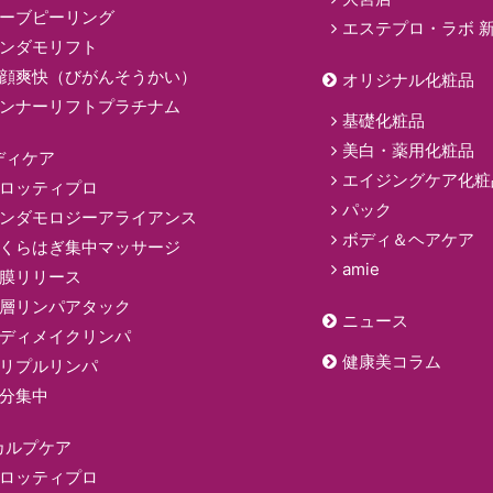
ーブピーリング
エステプロ・ラボ 
ンダモリフト
顔爽快（びがんそうかい）
オリジナル化粧品
ンナーリフトプラチナム
基礎化粧品
美白・薬用化粧品
ディケア
エイジングケア化粧
ロッティプロ
パック
ンダモロジーアライアンス
ボディ＆ヘアケア
くらはぎ集中マッサージ
amie
膜リリース
層リンパアタック
ニュース
ディメイクリンパ
健康美コラム
リプルリンパ
分集中
カルプケア
ロッティプロ