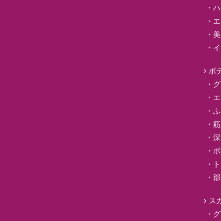
ハ
エ
美
イ
ボ
グ
エ
ふ
筋
深
ボ
ト
部
ス
グ