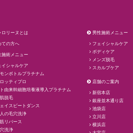
ャロリーヌとは
男性施術メニュー
めての方へ
フェイシャルケア
ボディケア
性施術メニュー
メンズ脱毛
ェイシャルケア
スカルプケア
モンボトルプラチナム
ロッティプロ
店舗のご案内
ト由来幹細胞培養液導入プラチナム
新宿本店
肌脱毛
銀座並木通り店
ェイスビートダンス
池袋店
人の毛穴洗浄
立川店
筋リバース
横浜店
穴洗浄
大宮店