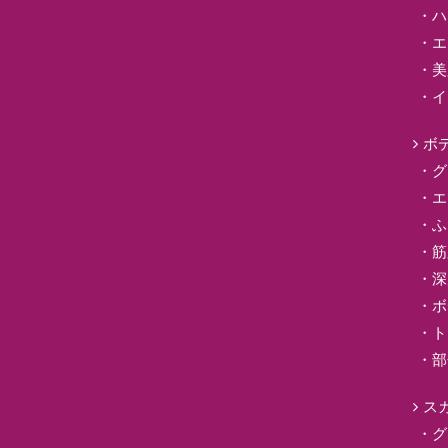
ハ
エ
美
イ
ボ
グ
エ
ふ
筋
深
ボ
ト
部
ス
グ