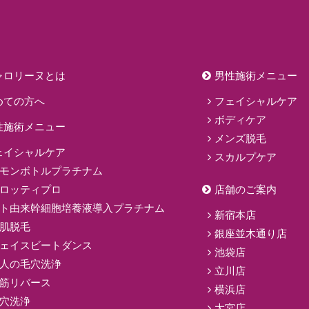
ャロリーヌとは
男性施術メニュー
めての方へ
フェイシャルケア
ボディケア
性施術メニュー
メンズ脱毛
ェイシャルケア
スカルプケア
モンボトルプラチナム
ロッティプロ
店舗のご案内
ト由来幹細胞培養液導入プラチナム
新宿本店
肌脱毛
銀座並木通り店
ェイスビートダンス
池袋店
人の毛穴洗浄
立川店
筋リバース
横浜店
穴洗浄
大宮店