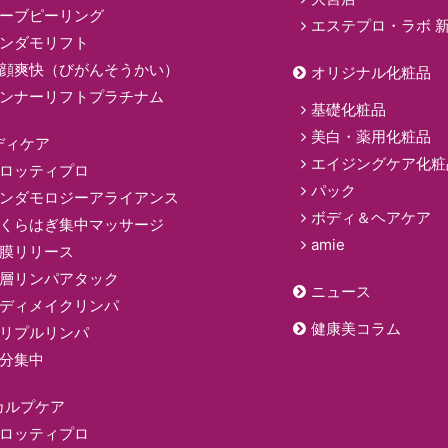
ーブピーリング
エステプロ・ラボ 
ンダモリフト
顔爽快（びがんそうかい）
オリジナル化粧品
ンナーリフトプラチナム
基礎化粧品
美白・薬用化粧品
ディケア
エイジングケア化粧
ロッティプロ
パック
ンダモロジーアライアンス
ボディ＆ヘアケア
くらはぎ集中マッサージ
amie
膜リリース
層リンパアタック
ニュース
ディメイクリンパ
健康美コラム
リプルリンパ
分集中
カルプケア
ロッティプロ