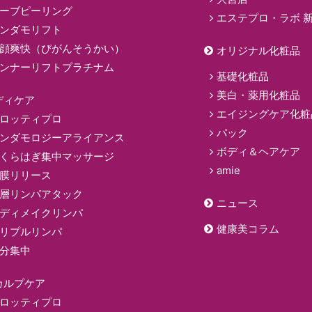
ーブピーリング
エステプロ・ラボ 
ンダモリフト
顔爽快（びがんそうかい）
オリジナル化粧品
ンナーリフトプラチナム
基礎化粧品
美白・薬用化粧品
ディケア
エイジングケア化粧
ロッティプロ
パック
ンダモロジーアライアンス
ボディ＆ヘアケア
くらはぎ集中マッサージ
amie
膜リリース
層リンパアタック
ニュース
ディメイクリンパ
健康美コラム
リプルリンパ
分集中
カルプケア
ロッティプロ