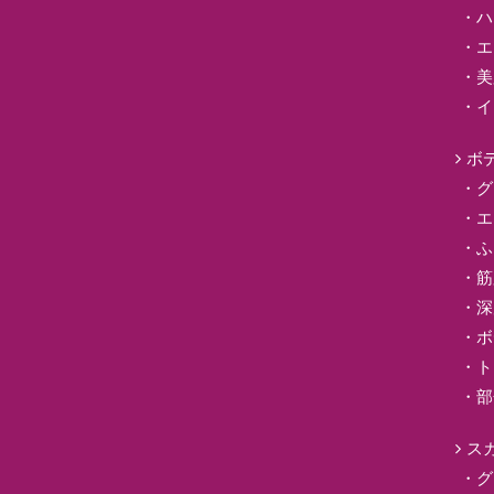
ハ
エ
美
イ
ボ
グ
エ
ふ
筋
深
ボ
ト
部
ス
グ