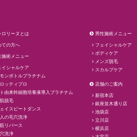
ャロリーヌとは
男性施術メニュー
めての方へ
フェイシャルケア
ボディケア
性施術メニュー
メンズ脱毛
ェイシャルケア
スカルプケア
モンボトルプラチナム
ロッティプロ
店舗のご案内
ト由来幹細胞培養液導入プラチナム
新宿本店
肌脱毛
銀座並木通り店
ェイスビートダンス
池袋店
人の毛穴洗浄
立川店
筋リバース
横浜店
穴洗浄
大宮店