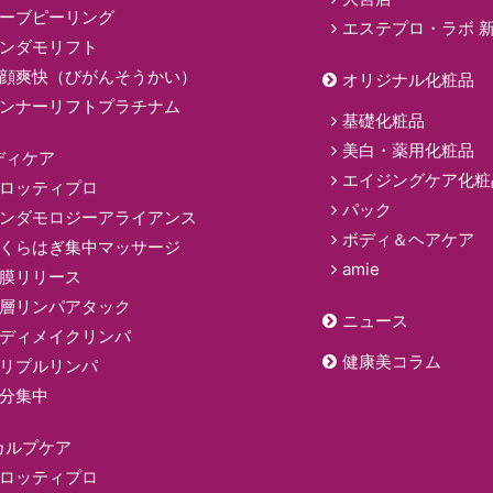
ーブピーリング
エステプロ・ラボ 
ンダモリフト
顔爽快（びがんそうかい）
オリジナル化粧品
ンナーリフトプラチナム
基礎化粧品
美白・薬用化粧品
ディケア
エイジングケア化粧
ロッティプロ
パック
ンダモロジーアライアンス
ボディ＆ヘアケア
くらはぎ集中マッサージ
amie
膜リリース
層リンパアタック
ニュース
ディメイクリンパ
健康美コラム
リプルリンパ
分集中
カルプケア
ロッティプロ