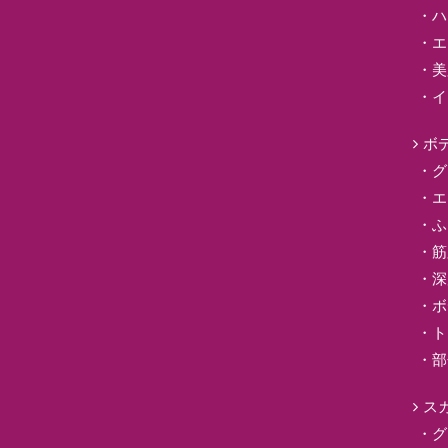
ハ
エ
美
イ
ボ
グ
エ
ふ
筋
深
ボ
ト
部
ス
グ