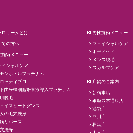
ャロリーヌとは
男性施術メニュー
めての方へ
フェイシャルケア
ボディケア
性施術メニュー
メンズ脱毛
ェイシャルケア
スカルプケア
モンボトルプラチナム
ロッティプロ
店舗のご案内
ト由来幹細胞培養液導入プラチナム
新宿本店
肌脱毛
銀座並木通り店
ェイスビートダンス
池袋店
人の毛穴洗浄
立川店
筋リバース
横浜店
穴洗浄
大宮店