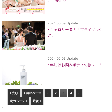
フト券」♡
2024.03.09 Update
キャロリーヌの「ブライダルケ
ア」
2024.02.03 Update
年明けお悩みボディの救世主！
« 先頭
« 前のページ
...
2
3
4
...
次のページ »
最後 »