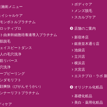
ボディケア
性施術メニュー
メンズ脱毛
ェイシャルケア
スカルプケア
モンボトルプラチナム
ロッティプロ
店舗のご案内
ト由来幹細胞培養液導入プラチナム
新宿本店
肌脱毛
銀座並木通り店
ェイスビートダンス
池袋店
人の毛穴洗浄
立川店
筋リバース
横浜店
穴洗浄
大宮店
ーブピーリング
エステプロ・ラボ 
ンダモリフト
顔爽快（びがんそうかい）
オリジナル化粧品
ンナーリフトプラチナム
基礎化粧品
美白・薬用化粧品
ディケア