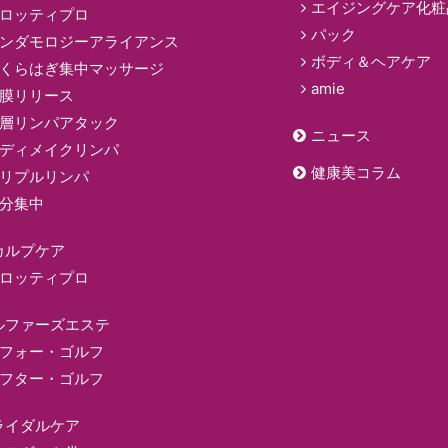
エイジングケア化粧
ロッティプロ
パック
ンダモロジーアライアンス
ボディ＆ヘアケア
くらはぎ集中マッサージ
amie
膜リリース
層リンパアタック
ニュース
ディメイクリンパ
健康美コラム
リプルリンパ
分集中
カルプケア
ロッティプロ
ルファーズエステ
フォー・ゴルフ
フター・ゴルフ
ライダルケア