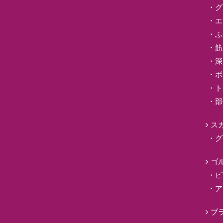
グ
エ
ふ
筋
深
ボ
ト
部
ス
グ
ゴ
ビ
ア
ブ