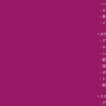
ハ
エ
美
イ
ボ
グ
エ
ふ
筋
深
ボ
ト
部
ス
グ