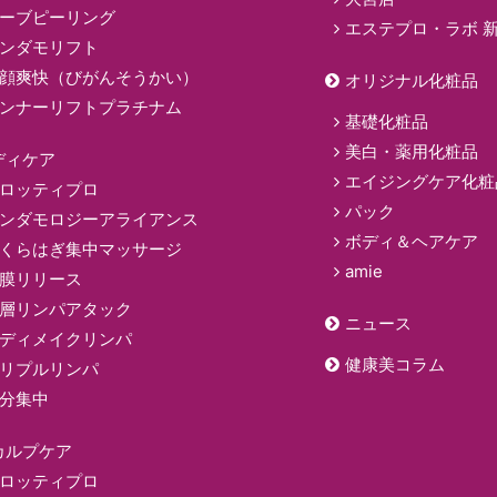
ーブピーリング
エステプロ・ラボ 
ンダモリフト
顔爽快（びがんそうかい）
オリジナル化粧品
ンナーリフトプラチナム
基礎化粧品
美白・薬用化粧品
ディケア
エイジングケア化粧
ロッティプロ
パック
ンダモロジーアライアンス
ボディ＆ヘアケア
くらはぎ集中マッサージ
amie
膜リリース
層リンパアタック
ニュース
ディメイクリンパ
健康美コラム
リプルリンパ
分集中
カルプケア
ロッティプロ