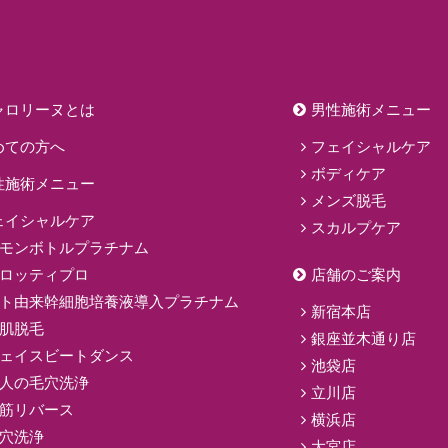
ャロリーヌとは
男性施術メニュー
めての方へ
フェイシャルケア
ボディケア
性施術メニュー
メンズ脱毛
ェイシャルケア
スカルプケア
モンボトルプラチナム
ロッティプロ
店舗のご案内
ト由来幹細胞培養液導入プラチナム
新宿本店
肌脱毛
銀座並木通り店
ェイスビートダンス
池袋店
人の毛穴洗浄
立川店
筋リバース
横浜店
穴洗浄
大宮店