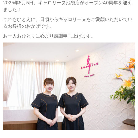
2025
年
5
月
5
日、キャロリーヌ池袋店がオープン
40
周年を迎え
ました！
これもひとえに、日頃からキャロリーヌをご愛顧いただいてい
るお客様のおかげです。
お一人おひとりに心より感謝申し上げます。