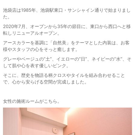
池袋店は
1985
年、池袋駅東口・サンシャイン通りで始まりまし
た。
2020
年
7
月、オープンから
35
年の節目に、東口から西口へと移
転しリニューアルオープン。
アースカラーを基調に「自然美」をテーマとした内装は、お客
様やスタッフの心をそっと癒します。
グレーやベージュの
“
土
”
、イエローの
“
日
”
、ネイビーの
“
水
”
、そ
して肌や心を表す優しいピンク。
そこに、歴史を物語る柄クロスやタイルを組み合わせること
で、心から安らげる空間が完成しました。
女性の施術ルームがこちら。