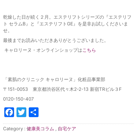
乾燥した日が続く２月。エステリフトシリーズの『エステリフ
ト セラム
B
』と『エステリフト
GE
』を是非お試しくださいま
せ。
最後までお読みいただきありがとうございました。
キャロリーヌ・オンラインショップは
こちら
「素肌のクリニック キャロリーヌ」化粧品事業部
〒
151-0053
東京都渋谷区代々木
2-2-13
新宿
TR
ビル３
F
0120-150-407
Facebook
Twitter
共
有
Category :
健康美コラム
,
自宅ケア