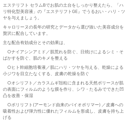
エステリフト セラム
B
でお肌の土台をしっかり整えたら、「ハ
リ特化型美容液」の『エステリフト
GE
』でうるおい・ハリ・ツ
ヤを与えましょう。
キャロリーヌの長年の研究とデータから選び抜いた美容成分を
贅沢に配合しています。
主な配合有効成分とその効果は、
○ナイアシンアミド／肌荒れを防ぐ、日焼けによるシミ・そ
ばかすを防ぐ、肌のキメを整える
○ヒト幹細胞培養液／肌にハリ・ツヤを与える、乾燥による
小ジワを目立たなくする、皮膚の乾燥を防ぐ
○オシリフト／カラスムギ殻粒に含まれる天然ポリースが肌
の表面にフィルムのような膜を作り、シワ・たるみでできた凹
凸を改善・保湿
○ポリリフト
(
アーモンド由来のバイオポリマー
)
／皮膚への
吸着性および弾力性に優れたフィルムを形成し、皮膚を持ち上
げる