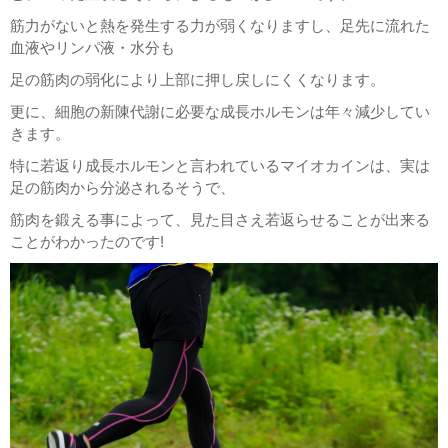
筋力がないと熱を発生する力が弱くなりますし、足先に流れた
血液やリンパ液・水分も
足の筋肉の弱化により上部に押し戻しにくくなります。
更に、細胞の新陳代謝に必要な成長ホルモンは年々減少してい
きます。
特に若返り成長ホルモンと言われているマイオカインは、実は
足の筋肉から分泌されるそうで、
筋肉を鍛える事によって、見た目さえ若返らせることが出来る
ことがわかったのです!