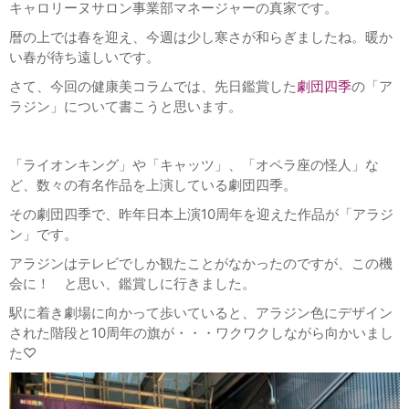
キャロリーヌサロン事業部マネージャーの真家です。
暦の上では春を迎え、今週は少し寒さが和らぎましたね。暖か
い春が待ち遠しいです。
さて、今回の健康美コラムでは、先日鑑賞した
劇団四季
の「ア
ラジン」について書こうと思います。
「ライオンキング」や「キャッツ」、「オペラ座の怪人」な
ど、数々の有名作品を上演している劇団四季。
その劇団四季で、昨年日本上演10周年を迎えた作品が「アラジ
ン」です。
アラジンはテレビでしか観たことがなかったのですが、この機
会に！ と思い、鑑賞しに行きました。
駅に着き劇場に向かって歩いていると、アラジン色にデザイン
された階段と10周年の旗が・・・ワクワクしながら向かいまし
た♡