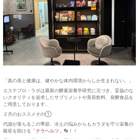
「真の美と健康は、健やかな体内環境からしか生まれない。」
エステプロ・ラボは最新の酵素栄養学研究に元づき、妥協のな
いクオリティを追求したサプリメントや美容飲料、発酵食品を
ご用意しております。
２月のおススメその①
代謝が落ちるこの季節、冷えの悩みからもカラダを守り栄養の
吸収を助ける
「テラヘルツ」
👣！！