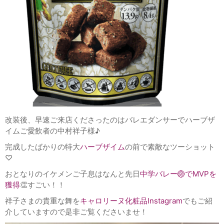
改装後、早速ご来店くださったのはバレエダンサーでハーブザ
イムご愛飲者の中村祥子様♪
完成したばかりの特大
ハーブザイム
の前で素敵なツーショット
♡
おとなりのイケメンご子息はなんと先日
中学バレー🏐でMVPを
獲得
👏すごい！！
祥子さまの貴重な舞を
キャロリーヌ化粧品Instagram
でもご紹
介していますので是非ご覧くださいませ！