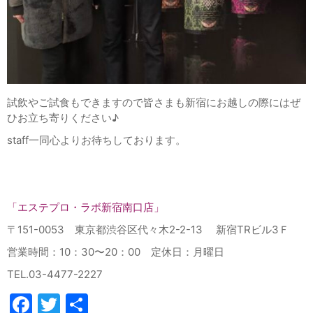
試飲やご試食もできますので皆さまも新宿にお越しの際にはぜ
ひお立ち寄りください♪
staff一同心よりお待ちしております。
「エステプロ・ラボ新宿南口店」
〒
151-0053
東京都渋谷区代々木
2-2-13
新宿
TR
ビル
3
Ｆ
営業時間：10：30〜20：00 定休日：月曜日
TEL.03-4477-2227
Facebook
Twitter
共