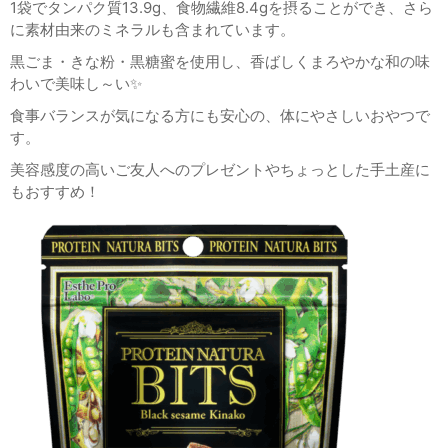
1袋でタンパク質13.9g、食物繊維8.4gを摂ることができ、さら
に素材由来のミネラルも含まれています。
黒ごま・きな粉・黒糖蜜を使用し、香ばしくまろやかな和の味
わいで美味し～い✨
食事バランスが気になる方にも安心の、体にやさしいおやつで
す。
美容感度の高いご友人へのプレゼントやちょっとした手土産に
もおすすめ！