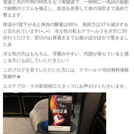
電波と光の中間の特性をもつ電磁波で、一秒間に一兆回の振動
で細胞のリズムを修正し、血流を改善して体の深部まで温めて
整えます。
体温が1度下がると体内の酵素は50％、免疫力は37％減少する
と言われています(+_+) 冷え性の私もテラヘルツを夕方に20
分行うだけで、翌日のお昼過ぎまでお腹がぽかぽかで驚きまし
た♨
冷え性の方はもちろん、浮腫みやすい、代謝が落ちていると感
じる方にも試していただきたい！
このブログを見ていただいた方には、テラヘルツ15分無料体験
実施中🔥
エステプロ・ラボ新宿南口スタッフにお声がけくださいませ。